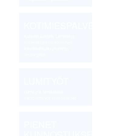
KOTIMIESPALVELUT
Kukkien kastelu Lämmitys
Kotieläinten ruokkiminen
Postilaatikon tyhjennys
Seuranpito
LUMITYÖT
Lumityöt lumikolalla
Kattolumityöt Hiekoitukset
PIENET
KUNNOSTUKSET