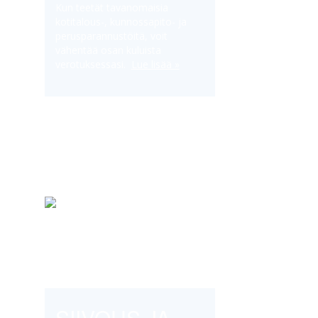
Kun teetät tavanomaisia
kotitalous-, kunnossapito- ja
perusparannustöitä, voit
vähentää osan kuluista
verotuksessasi.
Lue lisää »
Toiminta-alue
Itäinen Uusimaa: Lapinjärvi, Loviisa,
Porvoo, Myrskylä. Palvelemme toki myös
lähialueilla. Ota yhteyttä ja kysy lisää.
Palvelut
SIIVOUS JA