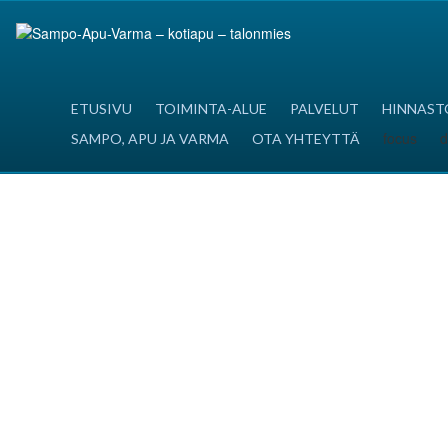
ETUSIVU
TOIMINTA-ALUE
PALVELUT
HINNAST
focus
d
SAMPO, APU JA VARMA
OTA YHTEYTTÄ
Kaikki kodin työt
Sampo-Apu-Varma on vuodesta 2005 toiminut yritys, joka
tarjoaa apua kaikkiin kotitöihin. Teemme siivouksia ja
pihatöitä myös yrityksille. Jos et itse enää jaksa tai ehdi
siivota tai tehdä pihatöitä - Sampo auttaa. Voit nauttia
kotona tai mökillä olosta, kun matot on tampattu, nurkat