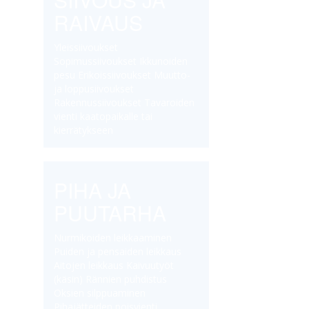
RAIVAUS
Yleissiivoukset
Sopimussiivoukset Ikkunoiden
pesu Erikoissiivoukset Muutto-
ja loppusiivoukset
Rakennussiivoukset Tavaroiden
vienti kaatopaikalle tai
kierrätykseen
PIHA JA
PUUTARHA
Nurmikoiden leikkaaminen
Puiden ja pensaiden leikkaus
Aitojen leikkaus Kaivuutyöt
(käsin) Rännien puhdistus
Oksien silppuaminen
Pihajätteiden poisvienti