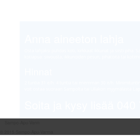
Anna aineeton lahja
Osta lahjaksi puhdas koti, kirkkaat ikkunat ja siisti piha.
kotiapua: siivousta, ikkunoiden pesun, pihatöitä tai kotimi
Hinnat
2 tuntia 31 e/h. 4 tuntia tai enemmän 30 e/h. Minimituntim
voit ostaa suoraan Sampolta tai Ullakon myymälästä Lapin
Soita ja kysy lisää 04
Sampo-Apu-Varm
© 2015 Sampo-Apu-Varma